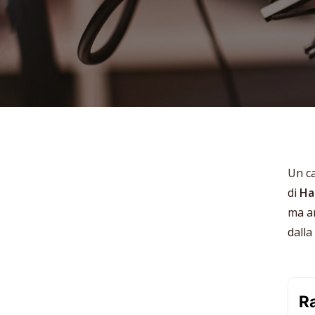
Un c
di
Ha
ma an
dalla