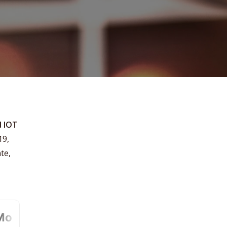
d IOT
19,
te,