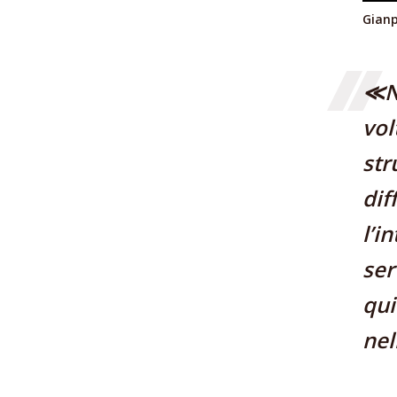
Gianp
≪Ne
vol
str
dif
l’i
ser
qui
nel