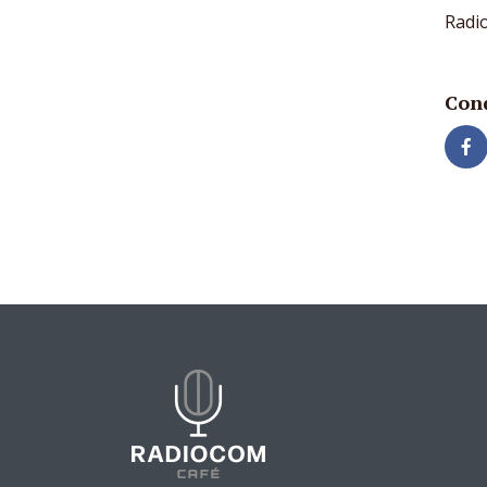
Radi
Cond